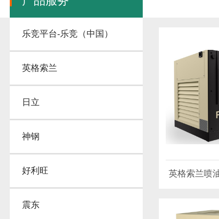
产品服务
乐竞平台-乐竞（中国）
英格索兰
日立
神钢
好利旺
英格索兰喷油
震东