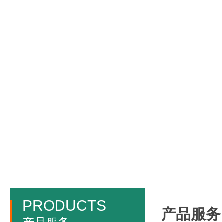
PRODUCTS
产品服务