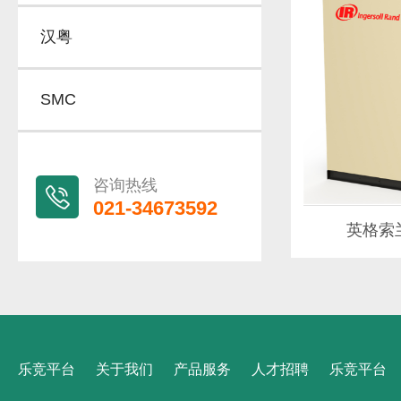
汉粤
SMC
咨询热线
021-34673592
英格索
乐竞平台
关于我们
产品服务
人才招聘
乐竞平台