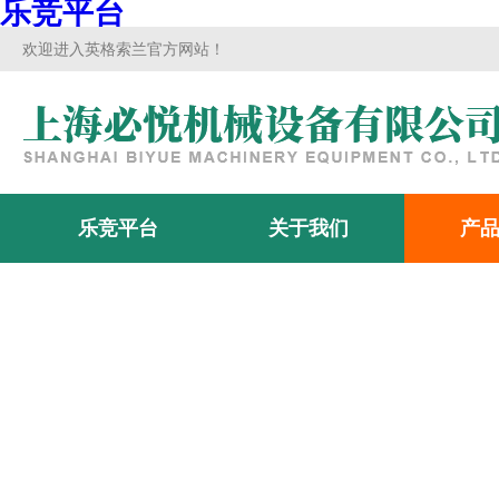
乐竞平台
欢迎进入英格索兰官方网站！
乐竞平台
关于我们
产