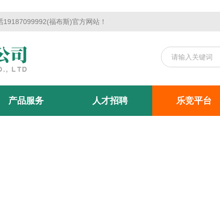
87099992(福布斯)官方网站！
产品服务
人才招聘
乐竞平台