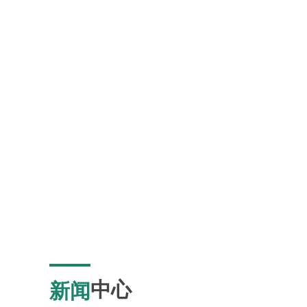
中心
新闻