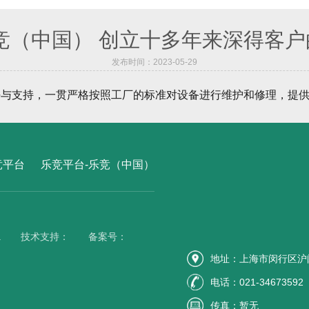
竞（中国） 创立十多年来深得客
发布时间：2023-05-29
信任与支持，一贯严格按照工厂的标准对设备进行维护和修理，提
竞平台
乐竞平台-乐竞（中国）
Reserved. 技术支持： 备案号：
地址：上海市闵行区沪闵路
电话：021-34673592
传真：暂无