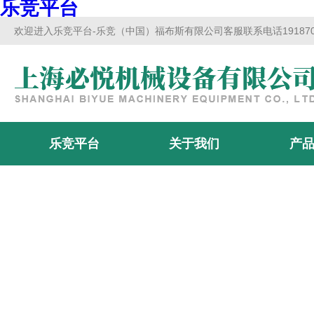
乐竞平台
欢迎进入乐竞平台-乐竞（中国）福布斯有限公司客服联系电话1918709
乐竞平台
关于我们
产