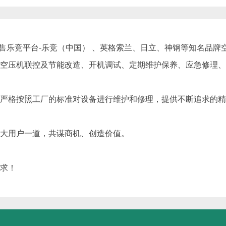
销售乐竞平台-乐竞（中国） 、英格索兰、日立、神钢等知名品
空压机联控及节能改造、开机调试、定期维护保养、应急修理、
严格按照工厂的标准对设备进行维护和修理，提供不断追求的精
大用户一道，共谋商机、创造价值。
追求！