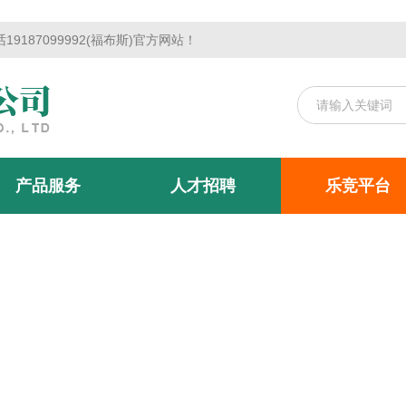
87099992(福布斯)官方网站！
产品服务
人才招聘
乐竞平台