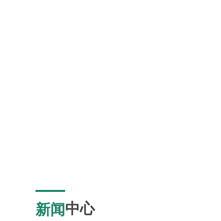
中心
新闻