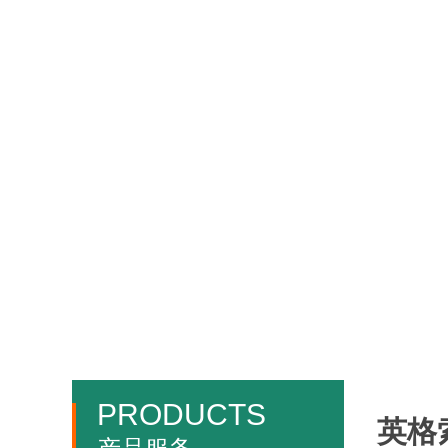
PRODUCTS
英格