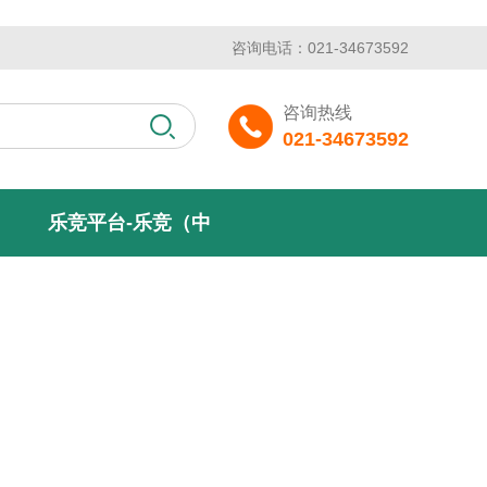
咨询电话：021-34673592
咨询热线
021-34673592
乐竞平台-乐竞（中
国）