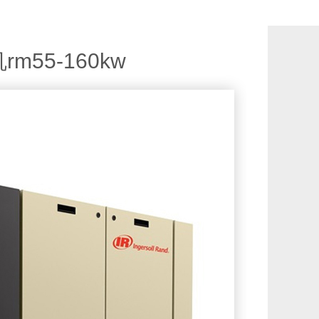
55-160kw