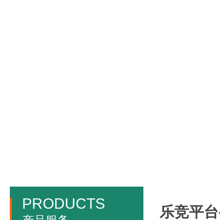
PRODUCTS
乐竞平台