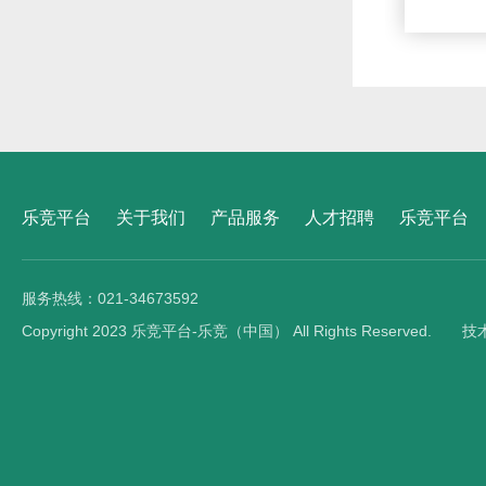
乐竞平台
关于我们
产品服务
人才招聘
乐竞平台
服务热线：021-34673592
Copyright 2023 乐竞平台-乐竞（中国） All Rights Reserv