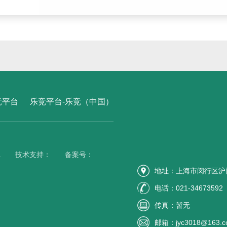
竞平台
乐竞平台-乐竞（中国）
Reserved. 技术支持： 备案号：
地址：上海市闵行区沪闵路
电话：021-34673592
传真：暂无
邮箱：jyc3018@163.co