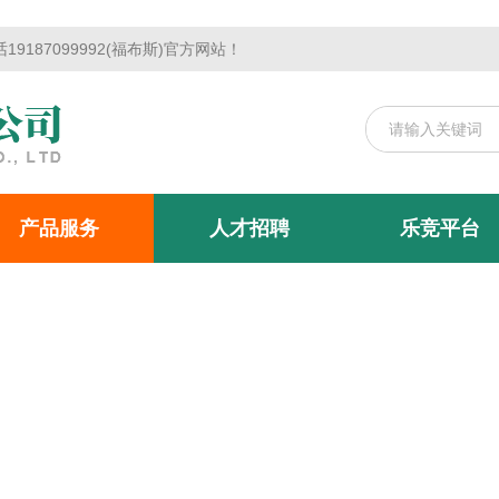
87099992(福布斯)官方网站！
产品服务
人才招聘
乐竞平台