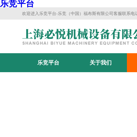
乐竞平台
欢迎进入乐竞平台-乐竞（中国）福布斯有限公司客服联系电话191
乐竞平台
关于我们