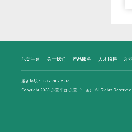
乐竞平台
关于我们
产品服务
人才招聘
乐
服务热线：021-34673592
Copyright 2023 乐竞平台-乐竞（中国） All Rights 