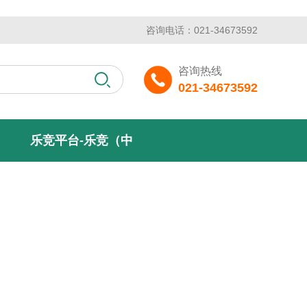
咨询电话：021-34673592
咨询热线
021-34673592
乐竞平台-乐竞（中
国）