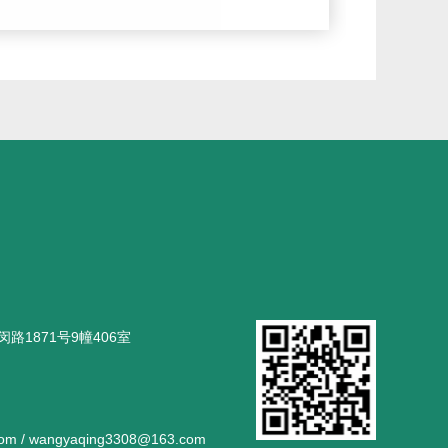
1871号9幢406室
m / wangyaqing3308@163.com