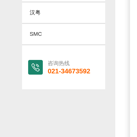
汉粤
SMC
咨询热线
021-34673592