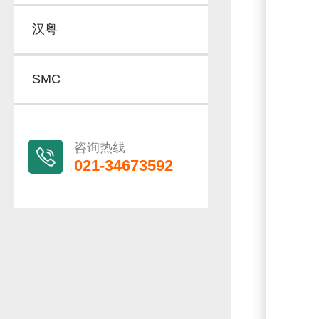
汉粤
SMC
咨询热线
021-34673592