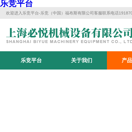
乐竞平台
欢迎进入乐竞平台-乐竞（中国）福布斯有限公司客服联系电话1918709
乐竞平台
关于我们
产