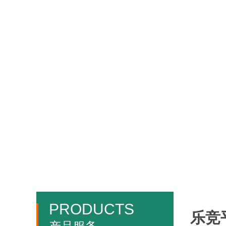
PRODUCTS
乐竞