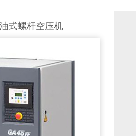
喷油式螺杆空压机