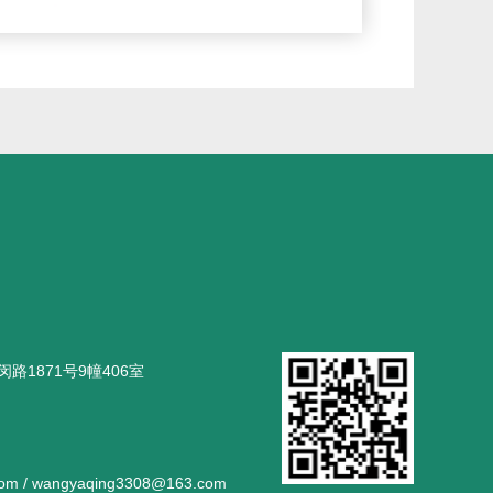
1871号9幢406室
m / wangyaqing3308@163.com