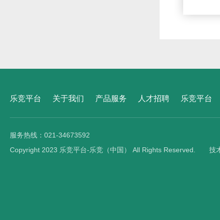
乐竞平台
关于我们
产品服务
人才招聘
乐竞平台
服务热线：021-34673592
Copyright 2023 乐竞平台-乐竞（中国） All Rights Reserv