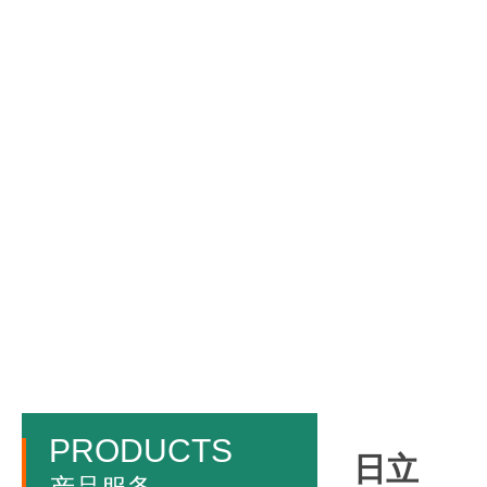
PRODUCTS
日立