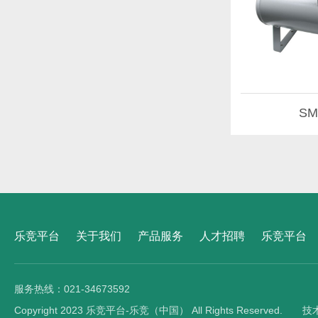
S
乐竞平台
关于我们
产品服务
人才招聘
乐竞平台
服务热线：021-34673592
Copyright 2023 乐竞平台-乐竞（中国） All Rights Reserv